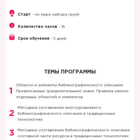
Старт
- по мере набора групп
Количество часов
- 16
Срок обучения
- 5 дней
ТЕМЫ ПРОГРАММЫ
Области и элементы библиографического описания.
1
Предписанные (разделительные) знаки. Правила записи
отдельных областей и элементов
Методика составления многоуровневого
2
библиографического описания в традиционных
технологиях
Методика составления библиографического описания
3
составной части ресурса в традиционных технологиях