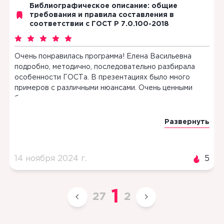
Библиографическое описание: общие
требования и правила составления в
соответствии с ГОСТ Р 7.0.100-2018
Очень понравилась программа! Елена Васильевна
С
подробно, методично, последовательно разбирала
н
особенности ГОСТа. В презентациях было много
б
примеров с различными нюансами. Очень ценными
п
были практические задания по ходу изучения - с
у
полным разбором ошибок, с пояснениями. После
ь
обучения у меня остались целостные
Развернуть
представления об особенностях ГОСТа,
наработался навык составлять
библиографическое описание любого вида
5
14 ноября 2024 г.
5
1
ресурса. Большое спасибо Елене Васильевне и
Отделу непрерывного профессионального
образования ГПНТБ СО РАН!
1
27
2