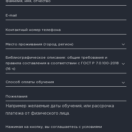
Библиографическое описание: общие требования и
правила составления в соответствии с ГОСТ Р 7.0.100-2018
(16 ч)
Библиографическое описание: общие требования и правила составления в соответствии с ГОСТ Р 7.0.100-2018 (16 ч)
Способ оплаты обучения
Например желаемые даты обучения, или рассрочка
платежа от физического лица.
Нажимая на кнопку, вы соглашаетесь c условиями