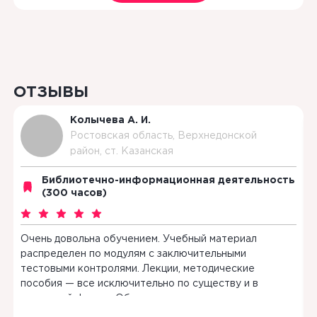
ОТЗЫВЫ
Колычева А. И.
Ростовская область, Верхнедонской
район, ст. Казанская
ь
Библиотечно-информационная деятельность
(300 часов)
Х
Очень довольна обучением. Учебный материал
в
распределен по модулям с заключительными
п
тестовыми контролями. Лекции, методические
в
пособия — все исключительно по существу и в
с
доступной форме. Общение через электронную
П
почту очень удобно. Буду рекомендовать обучение