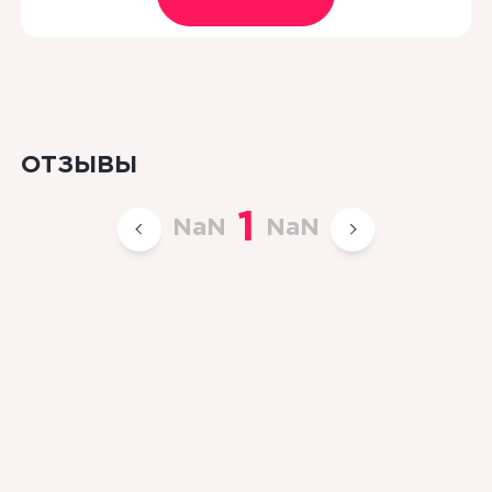
ОТЗЫВЫ
1
NaN
NaN